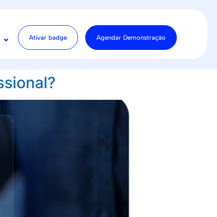
Ativar badge
Agendar Demonstração
ssional?