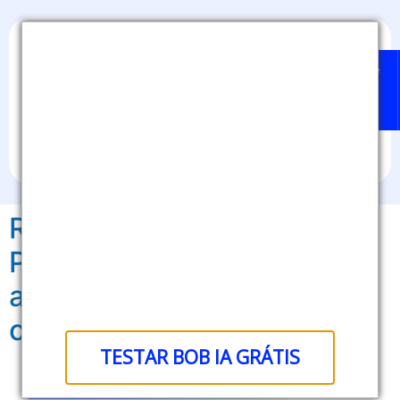
Home
Badges
Quem
BOB
Sobre
pode
IA
nós
emitir?
Reconhecimento
Profissional: pequenas
ações valorizam o
colaborador
TESTAR BOB IA GRÁTIS