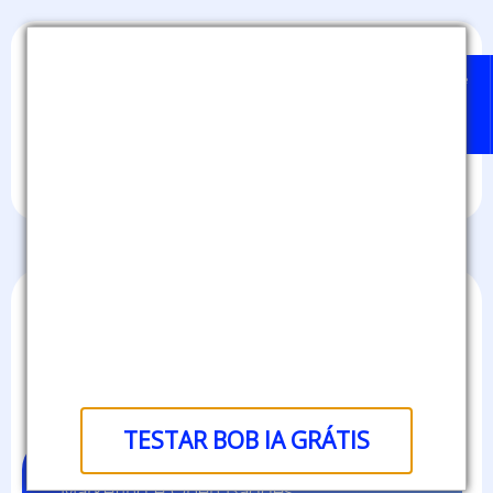
Home
Badges
Quem
BOB
Sobre
pode
IA
nós
emitir?
Conteúdos
exclusivos
TESTAR BOB IA GRÁTIS
Marketing e Open Badges