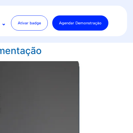
Ativar badge
Agendar Demonstração
amentação