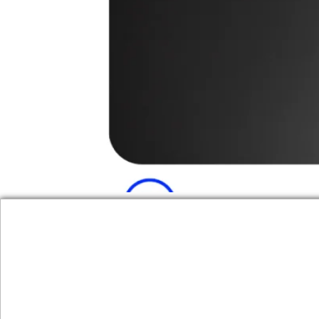
Veja o que é o Diploma Digital e como ele f
por altos e baixos. Mas a decisão do MEC de 
vez, […]