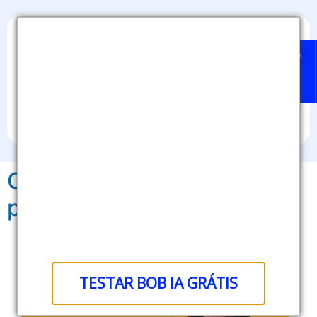
Home
Badges
Quem
BOB
Sobre
pode
IA
nós
emitir?
Como os open badges
podem ser utilizados?
TESTAR BOB IA GRÁTIS