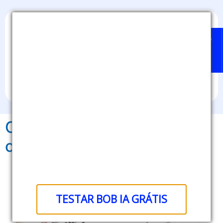
Home
Badges
Quem
BOB
Sobre
pode
IA
nós
emitir?
Como comprovar soft skills
com medalhas digitais?
TESTAR BOB IA GRÁTIS