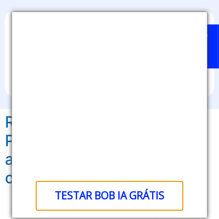
Home
Badges
Quem
BOB
Sobre
pode
IA
nós
emitir?
Reconhecimento
Profissional: pequenas
ações valorizam o
colaborador
TESTAR BOB IA GRÁTIS