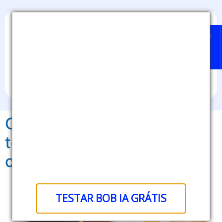
Home
Badges
Quem
BOB
Sobre
pode
IA
nós
emitir?
Como os badges podem se
tornar uma ferramenta
comercial?
TESTAR BOB IA GRÁTIS