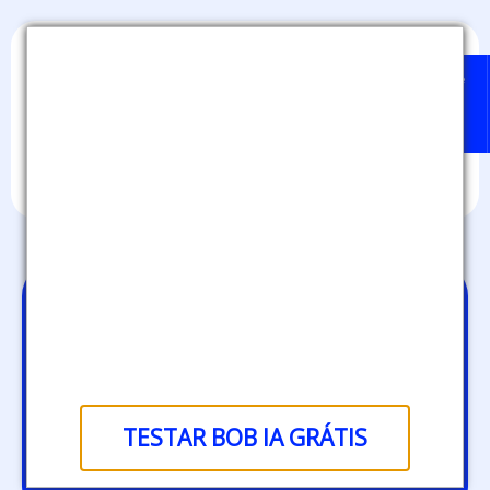
Home
Badges
Quem
BOB
Sobre
pode
IA
nós
emitir?
Como medir e
avaliar o impacto
do aprendizado
com medalhas
TESTAR BOB IA GRÁTIS
digitais?