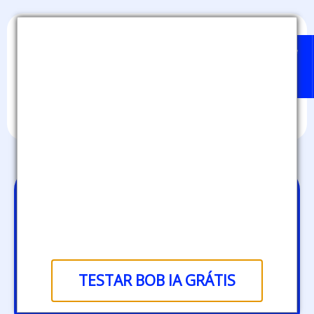
Home
Badges
Quem
BOB
Sobre
pode
IA
nós
emitir?
Gestão de
credenciais
digitais: fortaleça a
governança de
TESTAR BOB IA GRÁTIS
dados