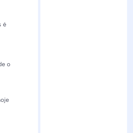
s é
de o
hoje