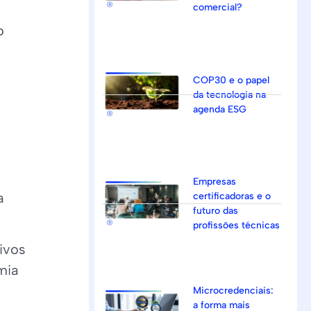
comercial?
o
COP30 e o papel
da tecnologia na
agenda ESG
Empresas
a
certificadoras e o
futuro das
profissões técnicas
ivos
mia
Microcredenciais:
a forma mais