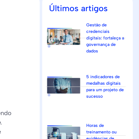
Últimos artigos
Gestão de
credenciais
digitais: fortaleça a
governança de
dados
5 indicadores de
medalhas digitais
para um projeto de
sucesso
endo
.
Horas de
e
treinamento ou
evidências de