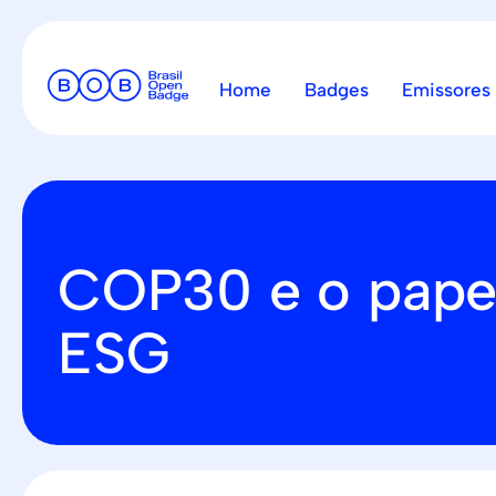
Home
Badges
Emissores
COP30 e o papel
ESG