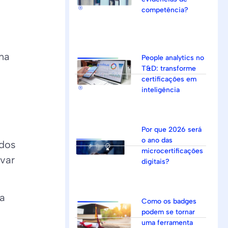
competência?
 na
People analytics no
T&D: transforme
certificações em
inteligência
Por que 2026 será
o ano das
ados
microcertificações
ovar
digitais?
ça
Como os badges
podem se tornar
uma ferramenta