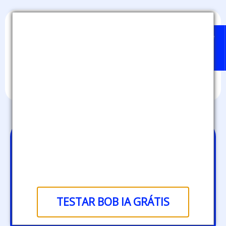
Home
Badges
Quem
BOB
Sobre
pode
IA
nós
emitir?
Endomarketing e
medalhas digitais:
a nova fórmula do
sucesso
TESTAR BOB IA GRÁTIS
corporativo