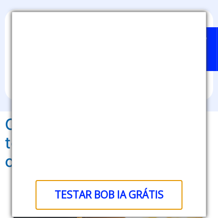
Home
Badges
Quem
BOB
Sobre
pode
IA
nós
emitir?
Como os badges podem se
tornar uma ferramenta
comercial?
TESTAR BOB IA GRÁTIS