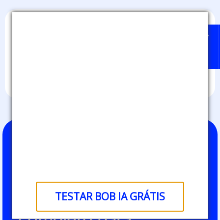
Home
Badges
Quem
BOB
Sobre
pode
IA
nós
emitir?
Como emitir
medalhas
TESTAR BOB IA GRÁTIS
digitais: guia
completo para