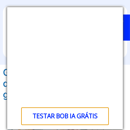
Home
Badges
Quem
BOB
Sobre
pode
IA
nós
emitir?
Gestão de credenciais
digitais: fortaleça a
governança de dados
TESTAR BOB IA GRÁTIS